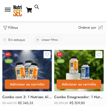
Filtros
Ordenar por
Em estoque
Limpar Filtros
KIT
KIT
-23%
-30%
Adicionar ao carrinho
Adicionar ao carrinho
Combo com 3: 1 Nutrisec Allday + 2 Nutrisec
Combo Emagrecedor: 1 NutriSEC + 1 NutriSEC all day
R$
345,33
R$
209,80
R$
449,70
R$
299,80