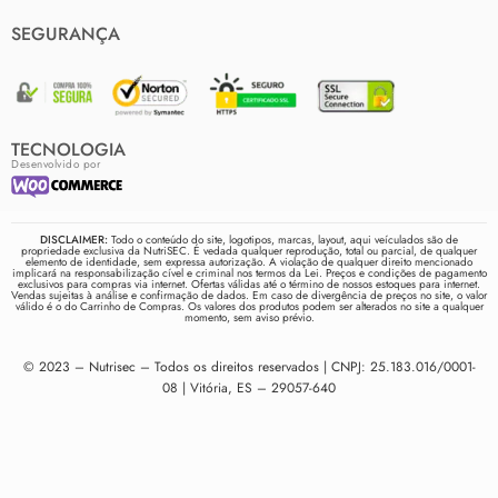
SEGURANÇA
TECNOLOGIA
Desenvolvido por
DISCLAIMER:
Todo o conteúdo do site, logotipos, marcas, layout, aqui veículados são de
propriedade exclusiva da NutriSEC. É vedada qualquer reprodução, total ou parcial, de qualquer
elemento de identidade, sem expressa autorização. A violação de qualquer direito mencionado
implicará na responsabilização cível e criminal nos termos da Lei. Preços e condições de pagamento
exclusivos para compras via internet. Ofertas válidas até o término de nossos estoques para internet.
Vendas sujeitas à análise e confirmação de dados. Em caso de divergência de preços no site, o valor
válido é o do Carrinho de Compras. Os valores dos produtos podem ser alterados no site a qualquer
momento, sem aviso prévio.
© 2023 – Nutrisec – Todos os direitos reservados | CNPJ: 25.183.016/0001-
08 | Vitória, ES – 29057-640