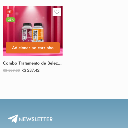
KIT
-23%
Adicionar ao carrinho
Combo Tratamento de Beleza: 1 NutriSEC e ganhe um 1 NutriSkinHair
R$
237,42
R$
309,80
NEWSLETTER