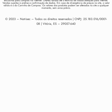
exclusivos para compras via internet. Ofertas válidas até o término de nossos estoques para internet.
Vendas sujeitas à análise e confirmação de dados. Em caso de divergência de preços no site, o valor
válido é o do Carrinho de Compras. Os valores dos produtos podem ser alterados no site a qualquer
momento, sem aviso prévio.
© 2023 – Nutrisec – Todos os direitos reservados | CNPJ: 25.183.016/0001-
08 | Vitória, ES – 29057-640