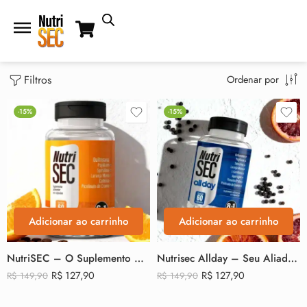
Filtros
Ordenar por
-15%
-15%
Adicionar ao carrinho
Adicionar ao carrinho
NutriSEC – O Suplemento Completo para Quem Busca Controle de Peso, Energia e Bem-Estar
Nutrisec Allday – Seu Aliado Diário para Leveza, Saciedade e Bem-Estar
R$
127,90
R$
127,90
R$
149,90
R$
149,90