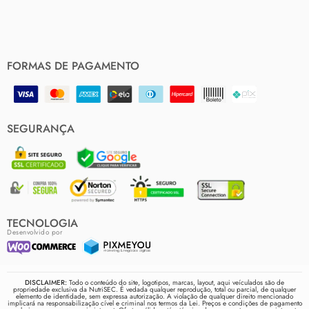
FORMAS DE PAGAMENTO
SEGURANÇA
TECNOLOGIA
Desenvolvido por
DISCLAIMER:
Todo o conteúdo do site, logotipos, marcas, layout, aqui veículados são de
propriedade exclusiva da NutriSEC. É vedada qualquer reprodução, total ou parcial, de qualquer
elemento de identidade, sem expressa autorização. A violação de qualquer direito mencionado
implicará na responsabilização cível e criminal nos termos da Lei. Preços e condições de pagamento