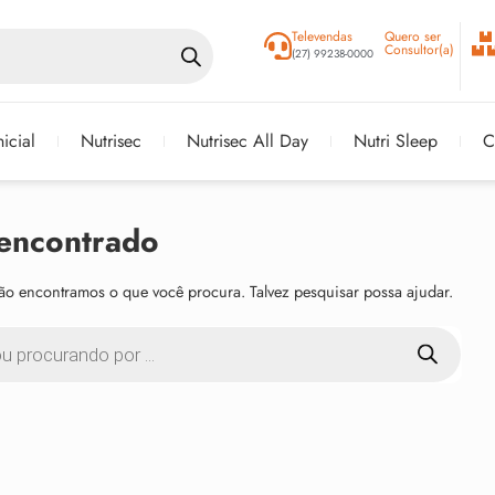
Televendas
Quero ser
Consultor(a)
(27) 99238-0000
icial
Nutrisec
Nutrisec All Day
Nutri Sleep
C
encontrado
ão encontramos o que você procura. Talvez pesquisar possa ajudar.