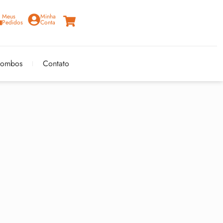
Meus
Minha
Pedidos
Conta
ombos
Contato