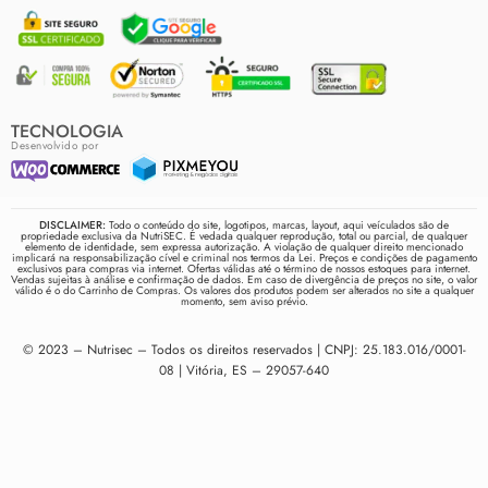
TECNOLOGIA
Desenvolvido por
DISCLAIMER:
Todo o conteúdo do site, logotipos, marcas, layout, aqui veículados são de
propriedade exclusiva da NutriSEC. É vedada qualquer reprodução, total ou parcial, de qualquer
elemento de identidade, sem expressa autorização. A violação de qualquer direito mencionado
implicará na responsabilização cível e criminal nos termos da Lei. Preços e condições de pagamento
exclusivos para compras via internet. Ofertas válidas até o término de nossos estoques para internet.
Vendas sujeitas à análise e confirmação de dados. Em caso de divergência de preços no site, o valor
válido é o do Carrinho de Compras. Os valores dos produtos podem ser alterados no site a qualquer
momento, sem aviso prévio.
© 2023 – Nutrisec – Todos os direitos reservados | CNPJ: 25.183.016/0001-
08 | Vitória, ES – 29057-640