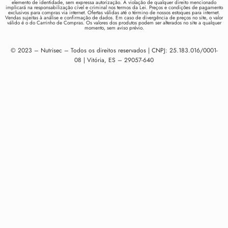
elemento de identidade, sem expressa autorização. A violação de qualquer direito mencionado
implicará na responsabilização cível e criminal nos termos da Lei. Preços e condições de pagamento
exclusivos para compras via internet. Ofertas válidas até o término de nossos estoques para internet.
Vendas sujeitas à análise e confirmação de dados. Em caso de divergência de preços no site, o valor
válido é o do Carrinho de Compras. Os valores dos produtos podem ser alterados no site a qualquer
momento, sem aviso prévio.
© 2023 – Nutrisec – Todos os direitos reservados | CNPJ: 25.183.016/0001-
08 | Vitória, ES – 29057-640